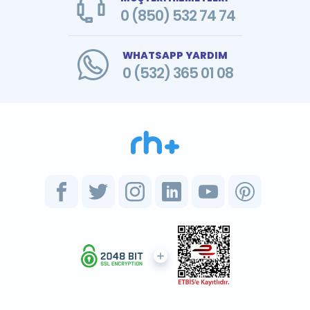
0 (850) 532 74 74
WHATSAPP YARDIM
0 (532) 365 01 08