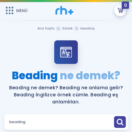
0
MENÜ
MENÜ
Üye Girişi
Ana Sayfa
Sözlük
beading
Online Dersler
Sepetin Şu An Boş.
Çalışma Paketleri
Remzi Hoca ile seni sınava hazırlayacak onlarca eğitim seni
bekliyor!
Kitaplar ve Kaynaklar
GİRİŞ YAP
Beading
ne demek?
Katılımcı Görüşleri
Şifremi Hatırlamıyorum
Beading ne demek? Beading ne anlama gelir?
Beading İngilizce örnek cümle. Beading eş
ÜYE DEĞİLİM
Faydalı Araçlar
anlamlıları.
Ücretsiz Kaynaklar
Blog
İngilizce Gramer
Hakkımızda
Kariyer
Sözlük
Soru & Cevap
İletişim