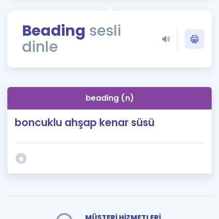
Puan Hesaplama
Beading
sesli
Rehberlik Aracı
dinle
ÖSYM Sınav Takvimi
Kampanyalar
Blog
beading (n)
İngilizce Gramer
boncuklu ahşap kenar süsü
MÜŞTERİ HİZMETLERİ