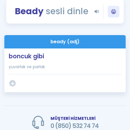
Puan Hesaplama
Beady
sesli dinle
Rehberlik Aracı
ÖSYM Sınav Takvimi
beady (adj)
Kampanyalar
boncuk gibi
Blog
yuvarlak ve parlak
İngilizce Gramer
MÜŞTERİ HİZMETLERİ
0 (850) 532 74 74