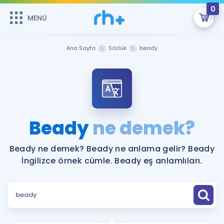
0
MENÜ
MENÜ
Üye Girişi
Ana Sayfa
Sözlük
beady
Online Dersler
Sepetin Şu An Boş.
Çalışma Paketleri
Remzi Hoca ile seni sınava hazırlayacak onlarca eğitim seni
bekliyor!
Kitaplar ve Kaynaklar
GİRİŞ YAP
Beady
ne demek?
Katılımcı Görüşleri
Şifremi Hatırlamıyorum
Beady ne demek? Beady ne anlama gelir? Beady
İngilizce örnek cümle. Beady eş anlamlıları.
ÜYE DEĞİLİM
Faydalı Araçlar
Ücretsiz Kaynaklar
Blog
İngilizce Gramer
Hakkımızda
Kariyer
Sözlük
Soru & Cevap
İletişim