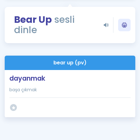
Puan Hesaplama
Bear Up
sesli
Rehberlik Aracı
dinle
ÖSYM Sınav Takvimi
Kampanyalar
Blog
bear up (pv)
İngilizce Gramer
dayanmak
başa çıkmak