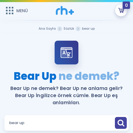
0
MENÜ
MENÜ
Üye Girişi
Ana Sayfa
Sözlük
bear up
Online Dersler
Sepetin Şu An Boş.
Çalışma Paketleri
Remzi Hoca ile seni sınava hazırlayacak onlarca eğitim seni
bekliyor!
Kitaplar ve Kaynaklar
GİRİŞ YAP
Bear Up
ne demek?
Katılımcı Görüşleri
Şifremi Hatırlamıyorum
Bear Up ne demek? Bear Up ne anlama gelir?
Bear Up İngilizce örnek cümle. Bear Up eş
ÜYE DEĞİLİM
Faydalı Araçlar
anlamlıları.
Ücretsiz Kaynaklar
Blog
İngilizce Gramer
Hakkımızda
Kariyer
Sözlük
Soru & Cevap
İletişim