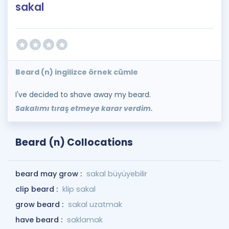
sakal
Beard (n) ingilizce örnek cümle
I've decided to shave away my beard.
Sakalımı tıraş etmeye karar verdim.
Beard (n) Collocations
beard may grow :
sakal büyüyebilir
clip beard :
klip sakal
grow beard :
sakal uzatmak
have beard :
saklamak