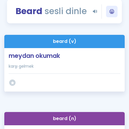
Puan Hesaplama
Beard
sesli dinle
Rehberlik Aracı
ÖSYM Sınav Takvimi
beard (v)
Kampanyalar
meydan okumak
Blog
karşı gelmek
İngilizce Gramer
beard (n)