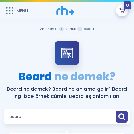
0
MENÜ
MENÜ
Üye Girişi
Ana Sayfa
Sözlük
beard
Online Dersler
Sepetin Şu An Boş.
Çalışma Paketleri
Remzi Hoca ile seni sınava hazırlayacak onlarca eğitim seni
bekliyor!
Kitaplar ve Kaynaklar
GİRİŞ YAP
Beard
ne demek?
Katılımcı Görüşleri
Şifremi Hatırlamıyorum
Beard ne demek? Beard ne anlama gelir? Beard
İngilizce örnek cümle. Beard eş anlamlıları.
ÜYE DEĞİLİM
Faydalı Araçlar
Ücretsiz Kaynaklar
Blog
İngilizce Gramer
Hakkımızda
Kariyer
Sözlük
Soru & Cevap
İletişim