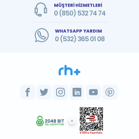
MÜŞTERİ HİZMETLERİ
0 (850) 532 74 74
WHATSAPP YARDIM
0 (532) 365 01 08