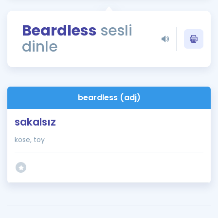
Puan Hesaplama
Beardless
sesli
Rehberlik Aracı
dinle
ÖSYM Sınav Takvimi
Kampanyalar
Blog
beardless (adj)
İngilizce Gramer
sakalsız
köse, toy