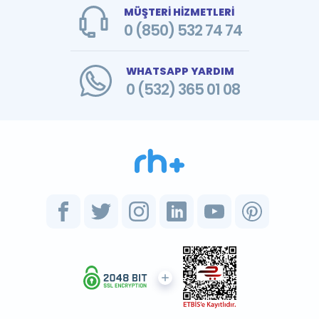
MÜŞTERİ HİZMETLERİ
0 (850) 532 74 74
WHATSAPP YARDIM
0 (532) 365 01 08