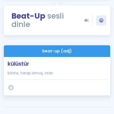
Puan Hesaplama
Beat-Up
sesli
Rehberlik Aracı
dinle
ÖSYM Sınav Takvimi
Kampanyalar
Blog
beat-up (adj)
İngilizce Gramer
külüstür
köhne, harap olmuş, viran