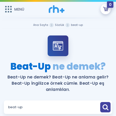
0
MENÜ
MENÜ
Üye Girişi
Ana Sayfa
Sözlük
beat-up
Online Dersler
Sepetin Şu An Boş.
Çalışma Paketleri
Remzi Hoca ile seni sınava hazırlayacak onlarca eğitim seni
bekliyor!
Kitaplar ve Kaynaklar
GİRİŞ YAP
Beat-Up
ne demek?
Katılımcı Görüşleri
Şifremi Hatırlamıyorum
Beat-Up ne demek? Beat-Up ne anlama gelir?
Beat-Up İngilizce örnek cümle. Beat-Up eş
ÜYE DEĞİLİM
Faydalı Araçlar
anlamlıları.
Ücretsiz Kaynaklar
Blog
İngilizce Gramer
Hakkımızda
Kariyer
Sözlük
Soru & Cevap
İletişim