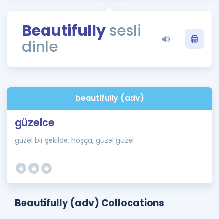
Puan Hesaplama
Beautifully
sesli
Rehberlik Aracı
dinle
ÖSYM Sınav Takvimi
Kampanyalar
Blog
beautifully (adv)
İngilizce Gramer
güzelce
güzel bir şekilde, hoşça, güzel güzel
Beautifully (adv) Collocations