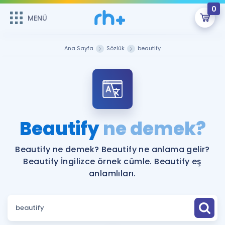
0
MENÜ
MENÜ
Üye Girişi
Ana Sayfa
Sözlük
beautify
Online Dersler
Sepetin Şu An Boş.
Çalışma Paketleri
Remzi Hoca ile seni sınava hazırlayacak onlarca eğitim seni
bekliyor!
Kitaplar ve Kaynaklar
GİRİŞ YAP
Beautify
ne demek?
Katılımcı Görüşleri
Şifremi Hatırlamıyorum
Beautify ne demek? Beautify ne anlama gelir?
Beautify İngilizce örnek cümle. Beautify eş
ÜYE DEĞİLİM
Faydalı Araçlar
anlamlıları.
Ücretsiz Kaynaklar
Blog
İngilizce Gramer
Hakkımızda
Kariyer
Sözlük
Soru & Cevap
İletişim