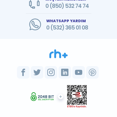
0 (850) 532 74 74
WHATSAPP YARDIM
0 (532) 365 01 08