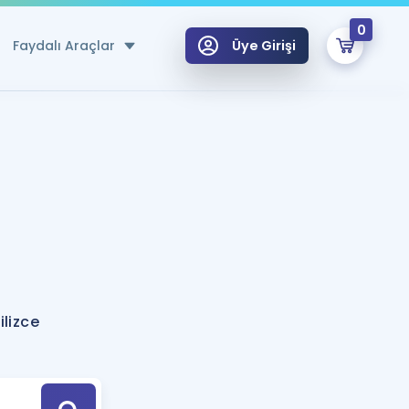
0
Faydalı Araçlar
Üye Girişi
klar
n Ücretsiz Kaynaklar
 için Özel Sözlük
Sepetin Şu An Boş.
ma
uan Hesaplama Aracı
i Hoca ile seni sınava hazırlayacak onlarca eğitim seni bekliyor!
Şifremi Hatırlamıyorum
GİRİŞ YAP
lizce
azırlananlar için Öneriler
kvimi
ÜYE DEĞİLİM
arı Tek Takvimde