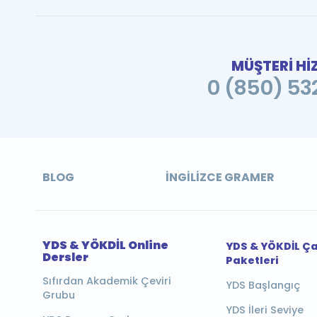
MÜŞTERİ Hİ
0 (850) 532
BLOG
İNGILIZCE GRAMER
YDS & YÖKDİL Online
YDS & YÖKDİL Ç
Dersler
Paketleri
Sıfırdan Akademik Çeviri
YDS Başlangıç
Grubu
YDS İleri Seviye