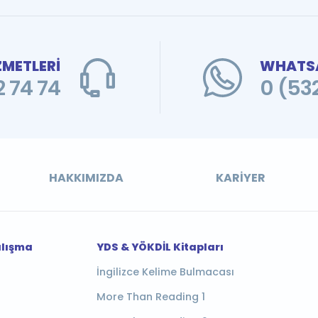
ZMETLERİ
WHATSA
 74 74
0 (53
HAKKIMIZDA
KARIYER
alışma
YDS & YÖKDİL Kitapları
İngilizce Kelime Bulmacası
More Than Reading 1