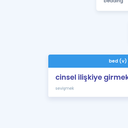
bed (v)
cinsel ilişkiye girme
sevişmek