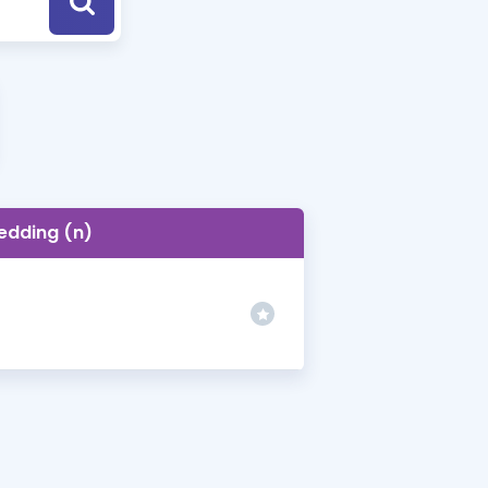
a Özel Fırsatlar
ınavlarla İlgili Haberler
er
 ve Konu Anlatımı
edding (n)