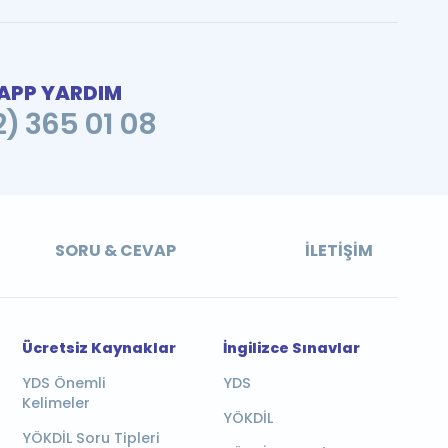
PP YARDIM
2) 365 01 08
SORU & CEVAP
İLETIŞIM
Ücretsiz Kaynaklar
İngilizce Sınavlar
YDS Önemli
YDS
Kelimeler
YÖKDİL
YÖKDİL Soru Tipleri