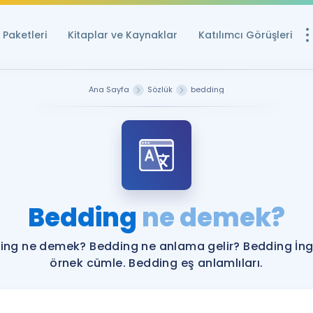
Paketleri
Kitaplar ve Kaynaklar
Katılımcı Görüşleri
Ücretsiz Kayna
Ana Sayfa
Sözlük
bedding
YDS ve YÖKDİL içi
Sözlük
İngilizce Sınavları
Puan Hesapla
Bedding
ne demek?
YDS ve YÖKDİL P
Remz
Rehberlik Aracı
ing ne demek? Bedding ne anlama gelir? Bedding İngi
YDS ve YÖKDİL'e H
örnek cümle. Bedding eş anlamlıları.
ÖSYM Sınav Ta
Tüm ÖSYM Sınavl