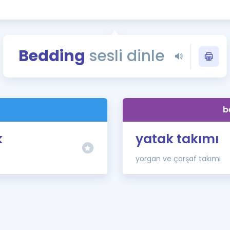
Kampanyalar
Eğitim ve Kitaplar
Blog
Bedding
sesli dinle
YDS - YÖKDİL Tüm S
İngilizce Gram
İngilizce Gramer
b
k
yatak takımı
yorgan ve çarşaf takımı