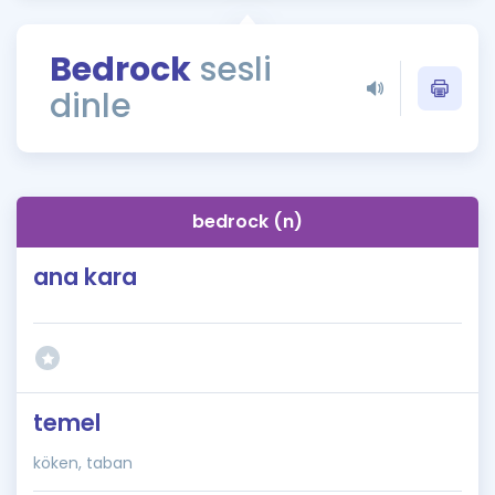
Puan Hesaplama
Bedrock
sesli
Rehberlik Aracı
dinle
ÖSYM Sınav Takvimi
Kampanyalar
Blog
bedrock (n)
İngilizce Gramer
ana kara
temel
köken, taban