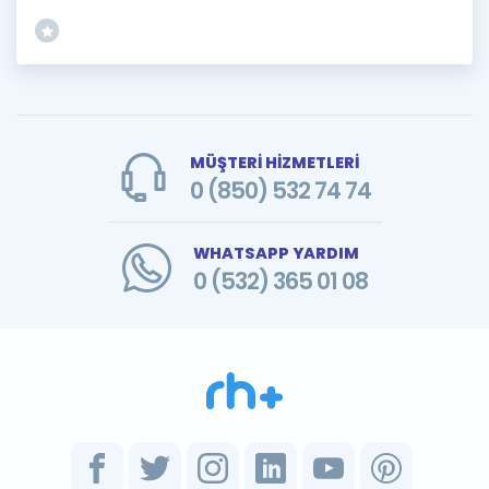
MÜŞTERİ HİZMETLERİ
0 (850) 532 74 74
WHATSAPP YARDIM
0 (532) 365 01 08