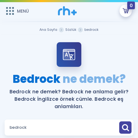
0
MENÜ
MENÜ
Üye Girişi
Ana Sayfa
Sözlük
bedrock
Online Dersler
Sepetin Şu An Boş.
Çalışma Paketleri
Remzi Hoca ile seni sınava hazırlayacak onlarca eğitim seni
bekliyor!
Kitaplar ve Kaynaklar
GİRİŞ YAP
Bedrock
ne demek?
Katılımcı Görüşleri
Şifremi Hatırlamıyorum
Bedrock ne demek? Bedrock ne anlama gelir?
Bedrock İngilizce örnek cümle. Bedrock eş
ÜYE DEĞİLİM
Faydalı Araçlar
anlamlıları.
Ücretsiz Kaynaklar
Blog
İngilizce Gramer
Hakkımızda
Kariyer
Sözlük
Soru & Cevap
İletişim