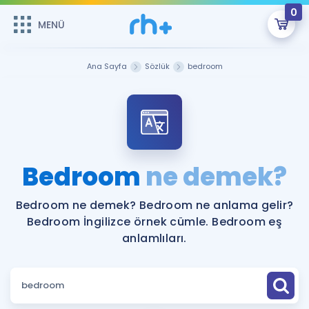
0
MENÜ
MENÜ
Üye Girişi
Ana Sayfa
Sözlük
bedroom
Online Dersler
Sepetin Şu An Boş.
Çalışma Paketleri
Remzi Hoca ile seni sınava hazırlayacak onlarca eğitim seni
bekliyor!
Kitaplar ve Kaynaklar
GİRİŞ YAP
Bedroom
ne demek?
Katılımcı Görüşleri
Şifremi Hatırlamıyorum
Bedroom ne demek? Bedroom ne anlama gelir?
Bedroom İngilizce örnek cümle. Bedroom eş
ÜYE DEĞİLİM
Faydalı Araçlar
anlamlıları.
Ücretsiz Kaynaklar
Blog
İngilizce Gramer
Hakkımızda
Kariyer
Sözlük
Soru & Cevap
İletişim