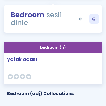
Puan Hesaplama
Bedroom
sesli
Rehberlik Aracı
dinle
ÖSYM Sınav Takvimi
Kampanyalar
Blog
bedroom (n)
İngilizce Gramer
yatak odası
Bedroom (adj) Collocations