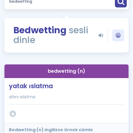
Puan Hesaplama
Rehberlik Aracı
Bedwetting
sesli
ÖSYM Sınav Takvimi
dinle
Kampanyalar
Blog
bedwetting (n)
İngilizce Gramer
yatak ıslatma
altını ıslatma
Bedwetting (n) ingilizce örnek cümle