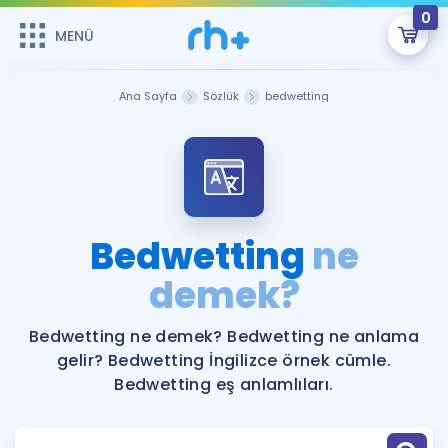
0
MENÜ
MENÜ
Üye Girişi
Ana Sayfa
Sözlük
bedwetting
Online Dersler
Sepetin Şu An Boş.
Çalışma Paketleri
Remzi Hoca ile seni sınava hazırlayacak onlarca eğitim seni
bekliyor!
Kitaplar ve Kaynaklar
GİRİŞ YAP
Bedwetting
ne
Katılımcı Görüşleri
demek?
Şifremi Hatırlamıyorum
ÜYE DEĞİLİM
Faydalı Araçlar
Bedwetting ne demek? Bedwetting ne anlama
gelir? Bedwetting İngilizce örnek cümle.
Ücretsiz Kaynaklar
Blog
İngilizce Gramer
Bedwetting eş anlamlıları.
Hakkımızda
Kariyer
Sözlük
Soru & Cevap
İletişim