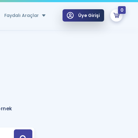
0
Faydalı Araçlar
Üye Girişi
klar
n Ücretsiz Kaynaklar
 için Özel Sözlük
Sepetin Şu An Boş.
ma
uan Hesaplama Aracı
i Hoca ile seni sınava hazırlayacak onlarca eğitim seni bekliyor!
Şifremi Hatırlamıyorum
GİRİŞ YAP
örnek
azırlananlar için Öneriler
kvimi
ÜYE DEĞİLİM
arı Tek Takvimde