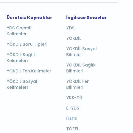
Ücretsiz Kaynaklar
İngilizce Sınavlar
YDS Önemli
YDS
Kelimeler
YÖKDİL
YÖKDİL Soru Tipleri
YÖKDİL Sosyal
YÖKDİL Sağlık
Bilimler
Kelimeleri
YÖKDİL Sağlık
YÖKDİL Fen Kelimeleri
Bilimleri
YÖKDİL Sosyal
YÖKDİL Fen
Kelimeleri
Bilimleri
YKS-DİL
E-YDS
IELTS
TOEFL