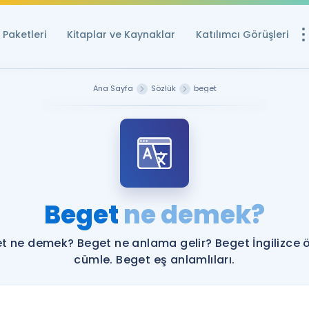
Paketleri
Kitaplar ve Kaynaklar
Katılımcı Görüşleri
Ücretsiz Kayna
Ana Sayfa
Sözlük
beget
YDS ve YÖKDİL içi
Sözlük
İngilizce Sınavları
Puan Hesapla
Beget
ne demek?
YDS ve YÖKDİL P
Remz
Rehberlik Aracı
t ne demek? Beget ne anlama gelir? Beget İngilizce 
YDS ve YÖKDİL'e H
cümle. Beget eş anlamlıları.
ÖSYM Sınav Ta
Tüm ÖSYM Sınavl