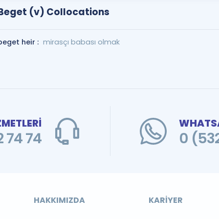
Beget (v) Collocations
beget heir :
mirasçı babası olmak
ZMETLERİ
WHATSA
 74 74
0 (53
HAKKIMIZDA
KARIYER