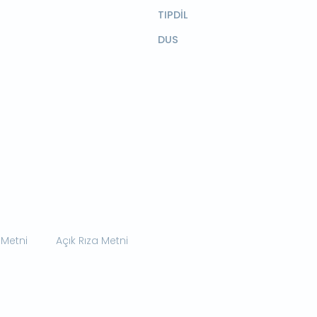
TIPDİL
DUS
 Metni
Açık Rıza Metni