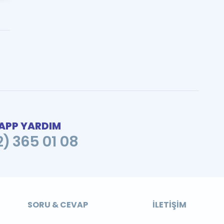
PP YARDIM
2) 365 01 08
SORU & CEVAP
İLETIŞIM