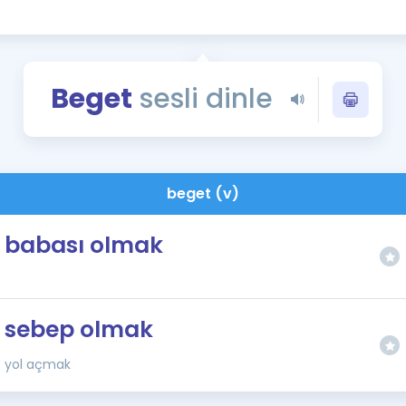
Kampanyalar
Eğitim ve Kitaplar
Blog
Beget
sesli dinle
YDS - YÖKDİL Tüm S
İngilizce Gram
İngilizce Gramer
beget (v)
babası olmak
sebep olmak
yol açmak