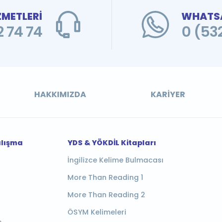
ZMETLERİ
WHATSA
 74 74
0 (53
HAKKIMIZDA
KARIYER
alışma
YDS & YÖKDİL Kitapları
İngilizce Kelime Bulmacası
More Than Reading 1
More Than Reading 2
ÖSYM Kelimeleri