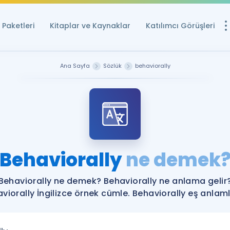
Paketleri
Kitaplar ve Kaynaklar
Katılımcı Görüşleri
Ücretsiz Kayna
Ana Sayfa
Sözlük
behaviorally
YDS ve YÖKDİL içi
Sözlük
İngilizce Sınavları
Puan Hesapla
Behaviorally
ne demek
YDS ve YÖKDİL P
Remz
Rehberlik Aracı
Behaviorally ne demek? Behaviorally ne anlama gelir
YDS ve YÖKDİL'e H
viorally İngilizce örnek cümle. Behaviorally eş anlamlı
ÖSYM Sınav Ta
Tüm ÖSYM Sınavl