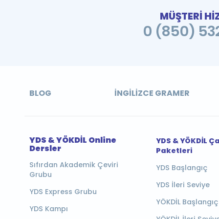
MÜŞTERİ Hİ
0 (850) 532
BLOG
İNGILIZCE GRAMER
YDS & YÖKDİL Online
YDS & YÖKDİL Ç
Dersler
Paketleri
Sıfırdan Akademik Çeviri
YDS Başlangıç
Grubu
YDS İleri Seviye
YDS Express Grubu
YÖKDİL Başlangıç
YDS Kampı