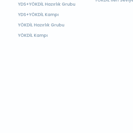
YÖKDİL İleri Seviy
YDS+YÖKDİL Hazırlık Grubu
YDS+YÖKDİL Kampı
YÖKDİL Hazırlık Grubu
YÖKDİL Kampı