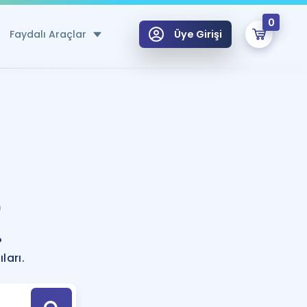
0
Faydalı Araçlar
Üye Girişi
klar
n Ücretsiz Kaynaklar
 için Özel Sözlük
Sepetin Şu An Boş.
ma
?
uan Hesaplama Aracı
i Hoca ile seni sınava hazırlayacak onlarca eğitim seni bekliyor!
Şifremi Hatırlamıyorum
GİRİŞ YAP
?
azırlananlar için Öneriler
ları.
kvimi
ÜYE DEĞİLİM
arı Tek Takvimde