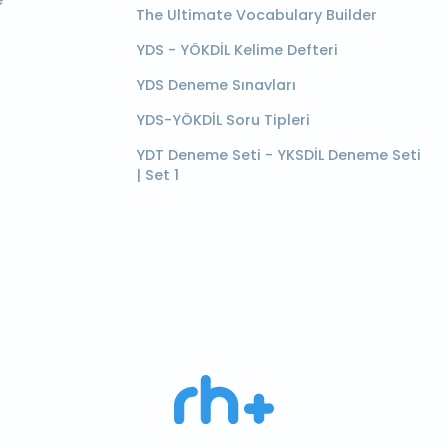
e
The Ultimate Vocabulary Builder
YDS - YÖKDİL Kelime Defteri
YDS Deneme Sınavları
YDS-YÖKDİL Soru Tipleri
YDT Deneme Seti - YKSDİL Deneme Seti
| Set 1