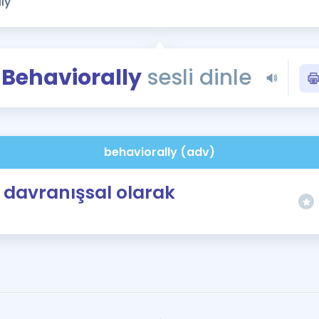
Kampanyalar
Eğitim ve Kitaplar
Blog
Behaviorally
sesli dinle
YDS - YÖKDİL Tüm S
İngilizce Gram
İngilizce Gramer
behaviorally (adv)
davranışsal olarak