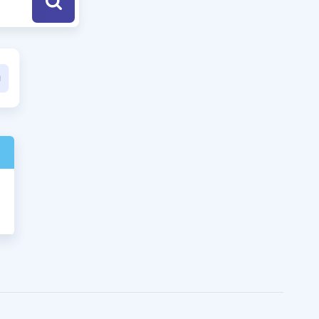
a Özel Fırsatlar
ınavlarla İlgili Haberler
er
 ve Konu Anlatımı