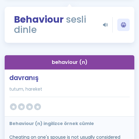
Puan Hesaplama
Behaviour
sesli
Rehberlik Aracı
dinle
ÖSYM Sınav Takvimi
Kampanyalar
Blog
behaviour (n)
İngilizce Gramer
davranış
tutum, hareket
Behaviour (n) ingilizce örnek cümle
Cheating on one's spouse is not usually considered