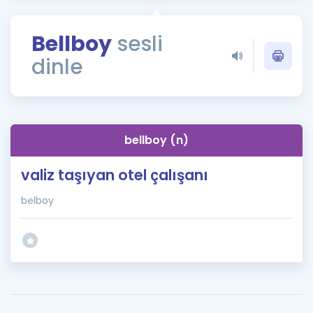
Puan Hesaplama
Bellboy
sesli
Rehberlik Aracı
dinle
ÖSYM Sınav Takvimi
Kampanyalar
Blog
bellboy (n)
İngilizce Gramer
valiz taşıyan otel çalışanı
belboy