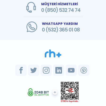
MÜŞTERİ HİZMETLERİ
0 (850) 532 74 74
WHATSAPP YARDIM
0 (532) 365 01 08