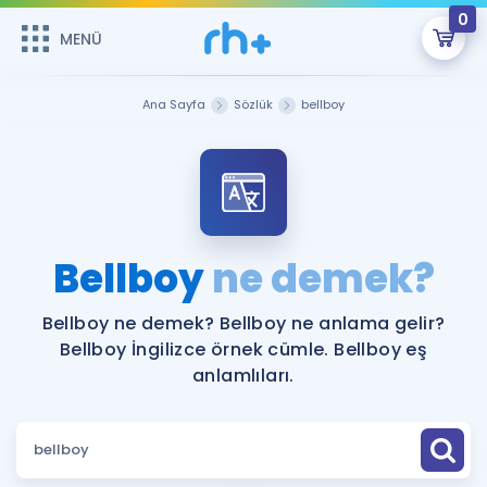
0
MENÜ
MENÜ
Üye Girişi
Ana Sayfa
Sözlük
bellboy
Online Dersler
Sepetin Şu An Boş.
Çalışma Paketleri
Remzi Hoca ile seni sınava hazırlayacak onlarca eğitim seni
bekliyor!
Kitaplar ve Kaynaklar
GİRİŞ YAP
Bellboy
ne demek?
Katılımcı Görüşleri
Şifremi Hatırlamıyorum
Bellboy ne demek? Bellboy ne anlama gelir?
Bellboy İngilizce örnek cümle. Bellboy eş
ÜYE DEĞİLİM
Faydalı Araçlar
anlamlıları.
Ücretsiz Kaynaklar
Blog
İngilizce Gramer
Hakkımızda
Kariyer
Sözlük
Soru & Cevap
İletişim