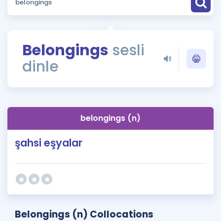
Puan Hesaplama
Rehberlik Aracı
Belongings
sesli
ÖSYM Sınav Takvimi
dinle
Kampanyalar
Blog
belongings (n)
İngilizce Gramer
şahsi eşyalar
Belongings (n) Collocations