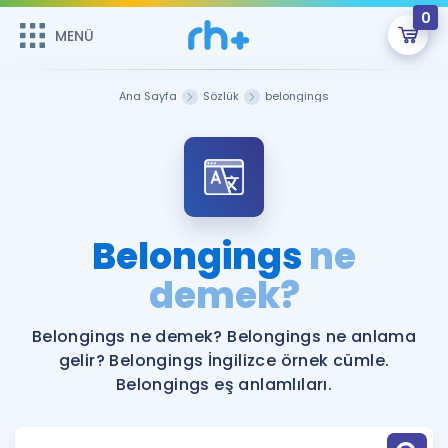
0
MENÜ
MENÜ
Üye Girişi
Ana Sayfa
Sözlük
belongings
Online Dersler
Sepetin Şu An Boş.
Çalışma Paketleri
Remzi Hoca ile seni sınava hazırlayacak onlarca eğitim seni
bekliyor!
Kitaplar ve Kaynaklar
GİRİŞ YAP
Belongings
ne
Katılımcı Görüşleri
demek?
Şifremi Hatırlamıyorum
ÜYE DEĞİLİM
Faydalı Araçlar
Belongings ne demek? Belongings ne anlama
gelir? Belongings İngilizce örnek cümle.
Ücretsiz Kaynaklar
Blog
İngilizce Gramer
Belongings eş anlamlıları.
Hakkımızda
Kariyer
Sözlük
Soru & Cevap
İletişim