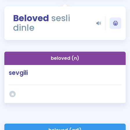
Puan Hesaplama
Beloved
sesli
Rehberlik Aracı
dinle
ÖSYM Sınav Takvimi
Kampanyalar
Blog
beloved (n)
İngilizce Gramer
sevgili