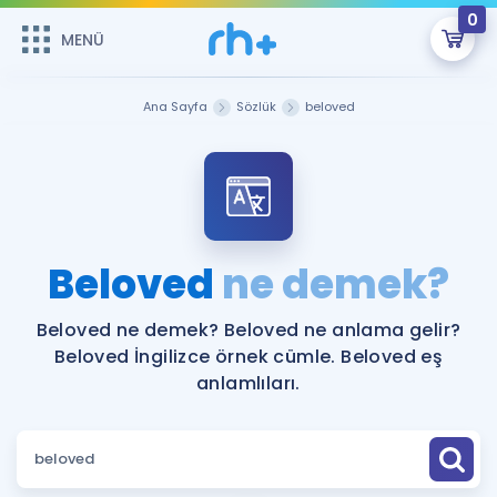
0
MENÜ
MENÜ
Üye Girişi
Ana Sayfa
Sözlük
beloved
Online Dersler
Sepetin Şu An Boş.
Çalışma Paketleri
Remzi Hoca ile seni sınava hazırlayacak onlarca eğitim seni
bekliyor!
Kitaplar ve Kaynaklar
GİRİŞ YAP
Beloved
ne demek?
Katılımcı Görüşleri
Şifremi Hatırlamıyorum
Beloved ne demek? Beloved ne anlama gelir?
Beloved İngilizce örnek cümle. Beloved eş
ÜYE DEĞİLİM
Faydalı Araçlar
anlamlıları.
Ücretsiz Kaynaklar
Blog
İngilizce Gramer
Hakkımızda
Kariyer
Sözlük
Soru & Cevap
İletişim