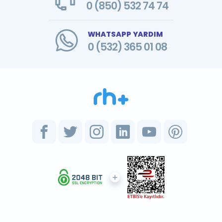
0 (850) 532 74 74
WHATSAPP YARDIM
0 (532) 365 01 08