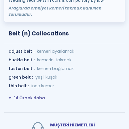
Wearing seat belts in cars is compulsory by law.
Araçlarda emniyet kemeri takmak kanunen
zorunludur.
Belt (n) Collocations
adjust belt :
kemeri ayarlamak
buckle belt :
kemerini takmak
fasten belt :
kemeri bağlamak
green belt :
yeşil kuşak
thin belt :
ince kemer
14 Örnek daha
MÜŞTERİ HİZMETLERİ