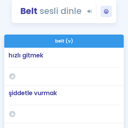
Puan Hesaplama
Belt
sesli dinle
Rehberlik Aracı
ÖSYM Sınav Takvimi
belt (v)
Kampanyalar
hızlı gitmek
Blog
İngilizce Gramer
şiddetle vurmak