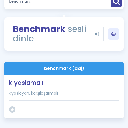
Puan Hesaplama
Rehberlik Aracı
Benchmark
sesli
ÖSYM Sınav Takvimi
dinle
Kampanyalar
Blog
benchmark (adj)
İngilizce Gramer
kıyaslamalı
kıyaslayan, karşılaştırmalı