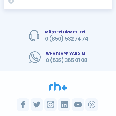
MÜŞTERİ HİZMETLERİ
0 (850) 532 74 74
WHATSAPP YARDIM
0 (532) 365 01 08