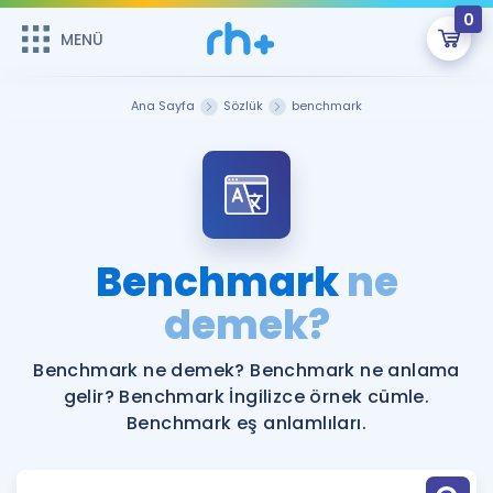
0
MENÜ
MENÜ
Üye Girişi
Ana Sayfa
Sözlük
benchmark
Online Dersler
Sepetin Şu An Boş.
Çalışma Paketleri
Remzi Hoca ile seni sınava hazırlayacak onlarca eğitim seni
bekliyor!
Kitaplar ve Kaynaklar
GİRİŞ YAP
Benchmark
ne
Katılımcı Görüşleri
demek?
Şifremi Hatırlamıyorum
ÜYE DEĞİLİM
Faydalı Araçlar
Benchmark ne demek? Benchmark ne anlama
gelir? Benchmark İngilizce örnek cümle.
Ücretsiz Kaynaklar
Blog
İngilizce Gramer
Benchmark eş anlamlıları.
Hakkımızda
Kariyer
Sözlük
Soru & Cevap
İletişim