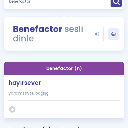
Puan Hesaplama
Rehberlik Aracı
Benefactor
sesli
ÖSYM Sınav Takvimi
dinle
Kampanyalar
Blog
benefactor (n)
İngilizce Gramer
hayırsever
yardımsever, bağışçı