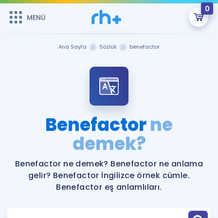
0
MENÜ
MENÜ
Üye Girişi
Ana Sayfa
Sözlük
benefactor
Online Dersler
Sepetin Şu An Boş.
Çalışma Paketleri
Remzi Hoca ile seni sınava hazırlayacak onlarca eğitim seni
bekliyor!
Kitaplar ve Kaynaklar
GİRİŞ YAP
Benefactor
ne
Katılımcı Görüşleri
demek?
Şifremi Hatırlamıyorum
ÜYE DEĞİLİM
Faydalı Araçlar
Benefactor ne demek? Benefactor ne anlama
gelir? Benefactor İngilizce örnek cümle.
Ücretsiz Kaynaklar
Blog
İngilizce Gramer
Benefactor eş anlamlıları.
Hakkımızda
Kariyer
Sözlük
Soru & Cevap
İletişim