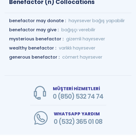
Benefactor (n) Collocations
benefactor may donate :
hayırsever bağış yapabilir
benefactor may give :
bağışçı verebilir
mysterious benefactor :
gizemli hayırsever
wealthy benefactor :
varlıklı hayırsever
generous benefactor :
cömert hayırsever
MÜŞTERİ HİZMETLERİ
0 (850) 532 74 74
WHATSAPP YARDIM
0 (532) 365 01 08