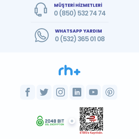
MÜŞTERİ HİZMETLERİ
0 (850) 532 74 74
WHATSAPP YARDIM
0 (532) 365 01 08