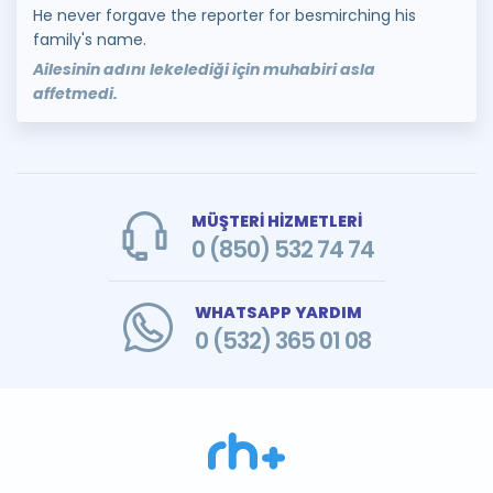
He never forgave the reporter for besmirching his
family's name.
Ailesinin adını lekelediği için muhabiri asla
affetmedi.
MÜŞTERİ HİZMETLERİ
0 (850) 532 74 74
WHATSAPP YARDIM
0 (532) 365 01 08