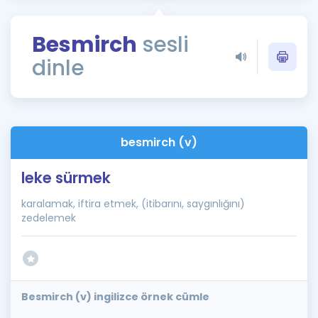
Puan Hesaplama
Besmirch
sesli
Rehberlik Aracı
dinle
ÖSYM Sınav Takvimi
Kampanyalar
Blog
besmirch (v)
İngilizce Gramer
leke sürmek
karalamak, iftira etmek, (itibarını, saygınlığını)
zedelemek
Besmirch (v) ingilizce örnek cümle