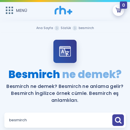
0
MENÜ
MENÜ
Üye Girişi
Ana Sayfa
Sözlük
besmirch
Online Dersler
Sepetin Şu An Boş.
Çalışma Paketleri
Remzi Hoca ile seni sınava hazırlayacak onlarca eğitim seni
bekliyor!
Kitaplar ve Kaynaklar
GİRİŞ YAP
Besmirch
ne demek?
Katılımcı Görüşleri
Şifremi Hatırlamıyorum
Besmirch ne demek? Besmirch ne anlama gelir?
Besmirch İngilizce örnek cümle. Besmirch eş
ÜYE DEĞİLİM
Faydalı Araçlar
anlamlıları.
Ücretsiz Kaynaklar
Blog
İngilizce Gramer
Hakkımızda
Kariyer
Sözlük
Soru & Cevap
İletişim