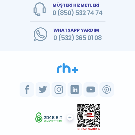
MÜŞTERİ HİZMETLERİ
0 (850) 532 74 74
WHATSAPP YARDIM
0 (532) 365 01 08