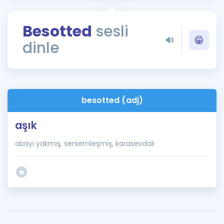
Puan Hesaplama
Besotted
sesli
Rehberlik Aracı
dinle
ÖSYM Sınav Takvimi
Kampanyalar
Blog
besotted (adj)
İngilizce Gramer
aşık
abayı yakmış, sersemleşmiş, karasevdalı