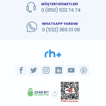
MÜŞTERİ HİZMETLERİ
0 (850) 532 74 74
WHATSAPP YARDIM
0 (532) 365 01 08