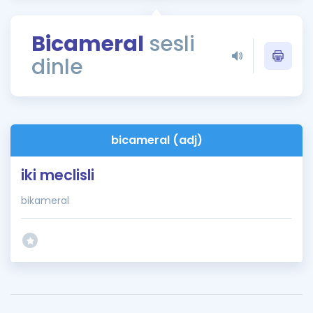
Puan Hesaplama
Bicameral
sesli
Rehberlik Aracı
dinle
ÖSYM Sınav Takvimi
Kampanyalar
Blog
bicameral (adj)
İngilizce Gramer
iki meclisli
bikameral