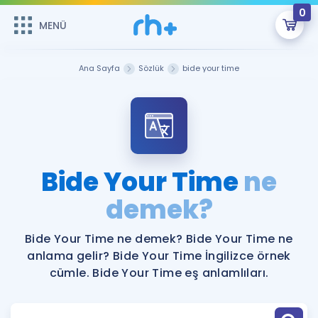
0
MENÜ
MENÜ
Üye Girişi
Ana Sayfa
Sözlük
bide your time
Online Dersler
Sepetin Şu An Boş.
Çalışma Paketleri
Remzi Hoca ile seni sınava hazırlayacak onlarca eğitim seni
bekliyor!
Kitaplar ve Kaynaklar
GİRİŞ YAP
Bide Your Time
ne
Katılımcı Görüşleri
demek?
Şifremi Hatırlamıyorum
ÜYE DEĞİLİM
Faydalı Araçlar
Bide Your Time ne demek? Bide Your Time ne
anlama gelir? Bide Your Time İngilizce örnek
Ücretsiz Kaynaklar
Blog
İngilizce Gramer
cümle. Bide Your Time eş anlamlıları.
Hakkımızda
Kariyer
Sözlük
Soru & Cevap
İletişim