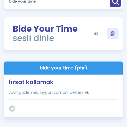
Puan Hesaplama
Rehberlik Aracı
Bide Your Time
ÖSYM Sınav Takvimi
sesli dinle
Kampanyalar
Blog
bide your time (phr)
İngilizce Gramer
fırsat kollamak
vakit gözlemek, uygun zamanı beklemek