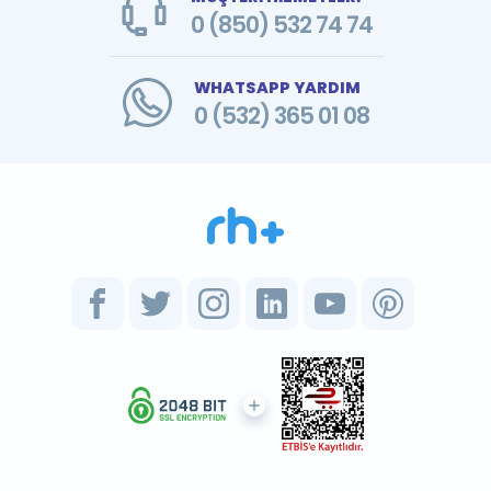
0 (850) 532 74 74
WHATSAPP YARDIM
0 (532) 365 01 08