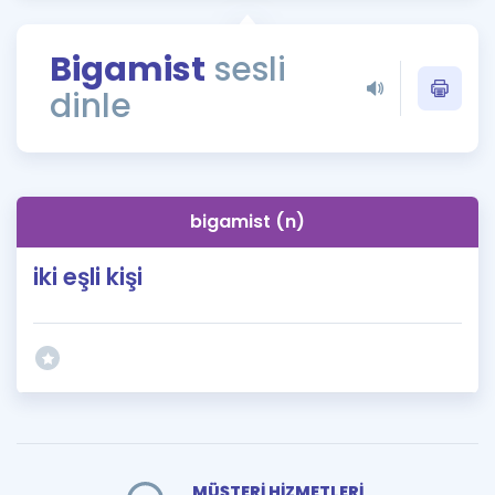
Puan Hesaplama
Bigamist
sesli
Rehberlik Aracı
dinle
ÖSYM Sınav Takvimi
Kampanyalar
Blog
bigamist (n)
İngilizce Gramer
iki eşli kişi
MÜŞTERİ HİZMETLERİ