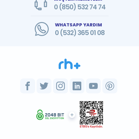
0 (850) 532 74 74
WHATSAPP YARDIM
0 (532) 365 01 08