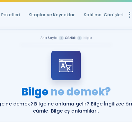
Paketleri
Kitaplar ve Kaynaklar
Katılımcı Görüşleri
Ücretsiz Kayna
Ana Sayfa
Sözlük
bilge
YDS ve YÖKDİL içi
Sözlük
İngilizce Sınavları
Puan Hesapla
Bilge
ne demek?
YDS ve YÖKDİL P
Remz
Rehberlik Aracı
ge ne demek? Bilge ne anlama gelir? Bilge İngilizce ö
YDS ve YÖKDİL'e H
cümle. Bilge eş anlamlıları.
ÖSYM Sınav Ta
Tüm ÖSYM Sınavl