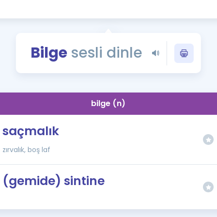
Kampanyalar
Eğitim ve Kitaplar
Blog
Bilge
sesli dinle
YDS - YÖKDİL Tüm S
İngilizce Gram
İngilizce Gramer
bilge (n)
saçmalık
zırvalık, boş laf
(gemide) sintine