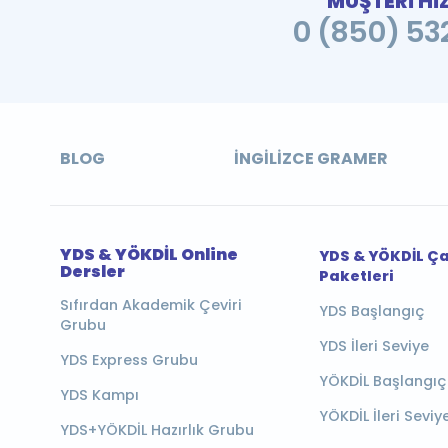
MÜŞTERİ Hİ
0 (850) 532
BLOG
İNGILIZCE GRAMER
YDS & YÖKDİL Online
YDS & YÖKDİL Ç
Dersler
Paketleri
Sıfırdan Akademik Çeviri
YDS Başlangıç
Grubu
YDS İleri Seviye
YDS Express Grubu
YÖKDİL Başlangıç
YDS Kampı
YÖKDİL İleri Seviy
YDS+YÖKDİL Hazırlık Grubu