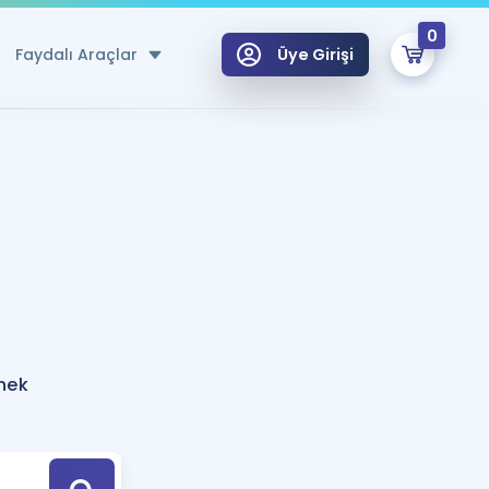
0
Faydalı Araçlar
Üye Girişi
klar
n Ücretsiz Kaynaklar
 için Özel Sözlük
Sepetin Şu An Boş.
ma
uan Hesaplama Aracı
i Hoca ile seni sınava hazırlayacak onlarca eğitim seni bekliyor!
Şifremi Hatırlamıyorum
GİRİŞ YAP
rnek
azırlananlar için Öneriler
kvimi
ÜYE DEĞİLİM
arı Tek Takvimde