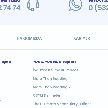
ZMETLERİ
WHATSA
 74 74
0 (53
HAKKIMIZDA
KARIYER
alışma
YDS & YÖKDİL Kitapları
İngilizce Kelime Bulmacası
More Than Reading 1
More Than Reading 2
ÖSYM Kelimeleri
e
The Ultimate Vocabulary Builder