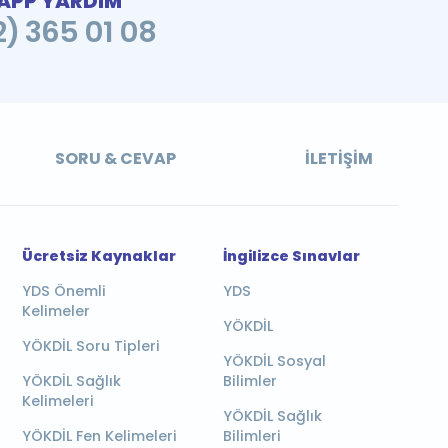
PP YARDIM
2) 365 01 08
SORU & CEVAP
İLETIŞIM
Ücretsiz Kaynaklar
İngilizce Sınavlar
YDS Önemli
YDS
Kelimeler
YÖKDİL
YÖKDİL Soru Tipleri
YÖKDİL Sosyal
YÖKDİL Sağlık
Bilimler
Kelimeleri
YÖKDİL Sağlık
YÖKDİL Fen Kelimeleri
Bilimleri