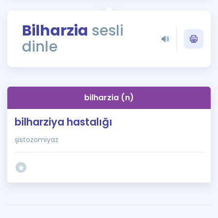
Puan Hesaplama
Bilharzia
sesli
Rehberlik Aracı
dinle
ÖSYM Sınav Takvimi
Kampanyalar
Blog
bilharzia (n)
İngilizce Gramer
bilharziya hastalığı
şistozomiyaz