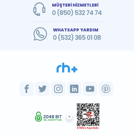
MÜŞTERİ HİZMETLERİ
0 (850) 532 74 74
WHATSAPP YARDIM
0 (532) 365 01 08