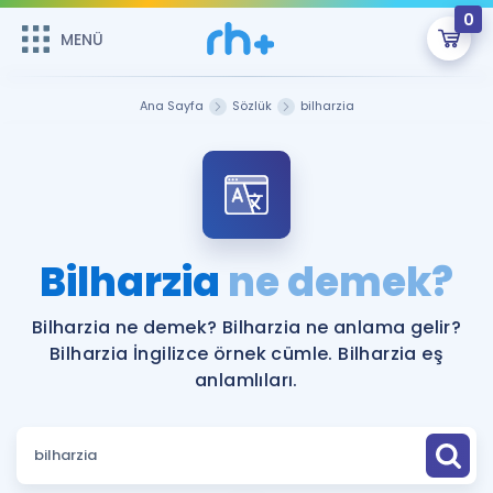
0
MENÜ
MENÜ
Üye Girişi
Ana Sayfa
Sözlük
bilharzia
Online Dersler
Sepetin Şu An Boş.
Çalışma Paketleri
Remzi Hoca ile seni sınava hazırlayacak onlarca eğitim seni
bekliyor!
Kitaplar ve Kaynaklar
GİRİŞ YAP
Bilharzia
ne demek?
Katılımcı Görüşleri
Şifremi Hatırlamıyorum
Bilharzia ne demek? Bilharzia ne anlama gelir?
Bilharzia İngilizce örnek cümle. Bilharzia eş
ÜYE DEĞİLİM
Faydalı Araçlar
anlamlıları.
Ücretsiz Kaynaklar
Blog
İngilizce Gramer
Hakkımızda
Kariyer
Sözlük
Soru & Cevap
İletişim