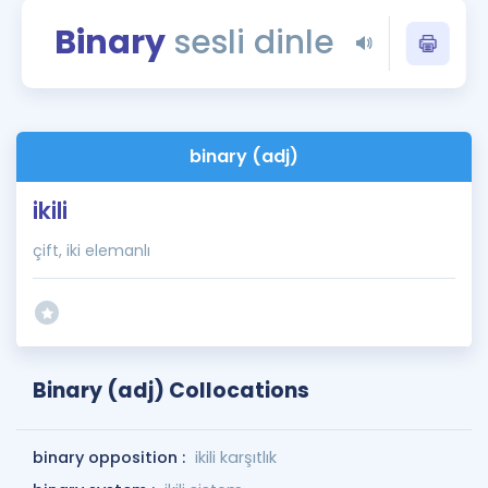
Puan Hesaplama
Binary
sesli dinle
Rehberlik Aracı
ÖSYM Sınav Takvimi
binary (adj)
Kampanyalar
ikili
Blog
çift, iki elemanlı
İngilizce Gramer
Binary (adj) Collocations
binary opposition :
ikili karşıtlık