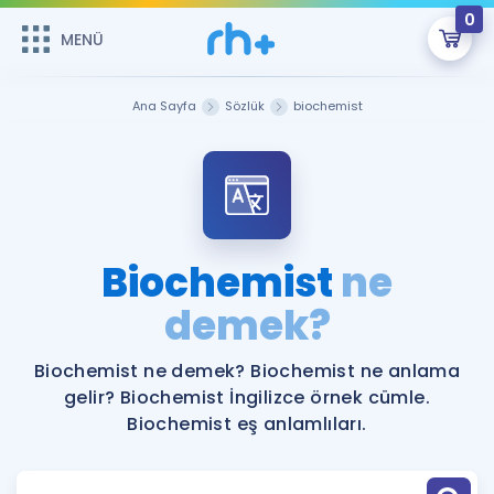
0
MENÜ
MENÜ
Üye Girişi
Ana Sayfa
Sözlük
biochemist
Online Dersler
Sepetin Şu An Boş.
Çalışma Paketleri
Remzi Hoca ile seni sınava hazırlayacak onlarca eğitim seni
bekliyor!
Kitaplar ve Kaynaklar
GİRİŞ YAP
Biochemist
ne
Katılımcı Görüşleri
demek?
Şifremi Hatırlamıyorum
ÜYE DEĞİLİM
Faydalı Araçlar
Biochemist ne demek? Biochemist ne anlama
gelir? Biochemist İngilizce örnek cümle.
Ücretsiz Kaynaklar
Blog
İngilizce Gramer
Biochemist eş anlamlıları.
Hakkımızda
Kariyer
Sözlük
Soru & Cevap
İletişim