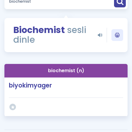
Puan Hesaplama
Rehberlik Aracı
Biochemist
sesli
ÖSYM Sınav Takvimi
dinle
Kampanyalar
Blog
biochemist (n)
İngilizce Gramer
biyokimyager