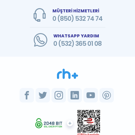
MÜŞTERİ HİZMETLERİ
0 (850) 532 74 74
WHATSAPP YARDIM
0 (532) 365 01 08