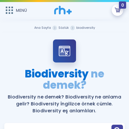
0
MENÜ
MENÜ
Üye Girişi
Ana Sayfa
Sözlük
biodiversity
Online Dersler
Sepetin Şu An Boş.
Çalışma Paketleri
Remzi Hoca ile seni sınava hazırlayacak onlarca eğitim seni
bekliyor!
Kitaplar ve Kaynaklar
GİRİŞ YAP
Biodiversity
ne
Katılımcı Görüşleri
demek?
Şifremi Hatırlamıyorum
ÜYE DEĞİLİM
Faydalı Araçlar
Biodiversity ne demek? Biodiversity ne anlama
gelir? Biodiversity İngilizce örnek cümle.
Ücretsiz Kaynaklar
Blog
İngilizce Gramer
Biodiversity eş anlamlıları.
Hakkımızda
Kariyer
Sözlük
Soru & Cevap
İletişim