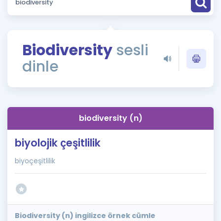
Puan Hesaplama
Rehberlik Aracı
Biodiversity
sesli
ÖSYM Sınav Takvimi
dinle
Kampanyalar
Blog
biodiversity (n)
İngilizce Gramer
biyolojik çeşitlilik
biyoçeşitlilik
Biodiversity (n) ingilizce örnek cümle