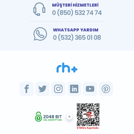
MÜŞTERİ HİZMETLERİ
0 (850) 532 74 74
WHATSAPP YARDIM
0 (532) 365 01 08