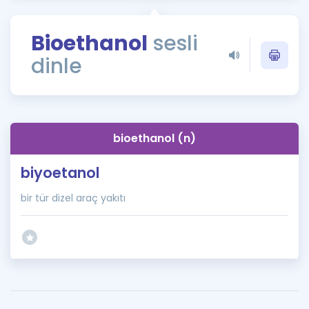
Puan Hesaplama
Bioethanol
sesli
Rehberlik Aracı
dinle
ÖSYM Sınav Takvimi
Kampanyalar
Blog
bioethanol (n)
İngilizce Gramer
biyoetanol
bir tür dizel araç yakıtı