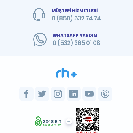
MÜŞTERİ HİZMETLERİ
0 (850) 532 74 74
WHATSAPP YARDIM
0 (532) 365 01 08