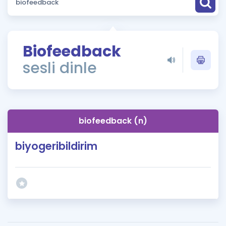
Puan Hesaplama
Rehberlik Aracı
Biofeedback
ÖSYM Sınav Takvimi
sesli dinle
Kampanyalar
Blog
biofeedback (n)
İngilizce Gramer
biyogeribildirim