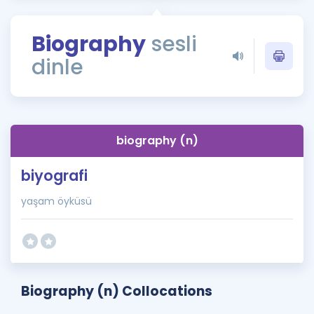
Puan Hesaplama
Biography
sesli
Rehberlik Aracı
dinle
ÖSYM Sınav Takvimi
Kampanyalar
Blog
biography (n)
İngilizce Gramer
biyografi
yaşam öyküsü
Biography (n) Collocations