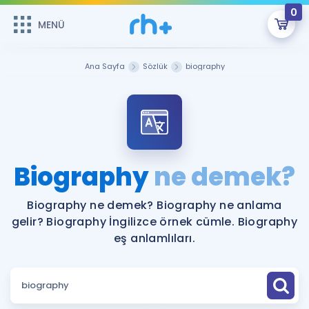
0
MENÜ
MENÜ
Üye Girişi
Ana Sayfa
Sözlük
biography
Online Dersler
Sepetin Şu An Boş.
Çalışma Paketleri
Remzi Hoca ile seni sınava hazırlayacak onlarca eğitim seni
bekliyor!
Kitaplar ve Kaynaklar
GİRİŞ YAP
Biography
ne demek?
Katılımcı Görüşleri
Şifremi Hatırlamıyorum
Biography ne demek? Biography ne anlama
gelir? Biography İngilizce örnek cümle. Biography
ÜYE DEĞİLİM
Faydalı Araçlar
eş anlamlıları.
Ücretsiz Kaynaklar
Blog
İngilizce Gramer
Hakkımızda
Kariyer
Sözlük
Soru & Cevap
İletişim