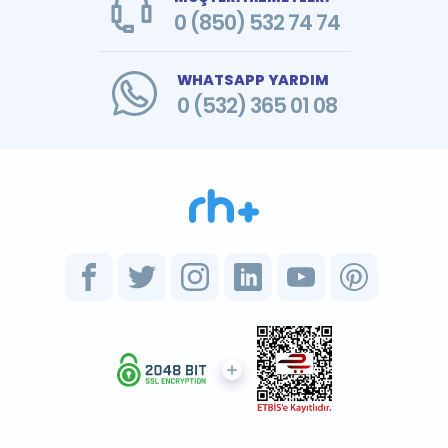
0 (850) 532 74 74
WHATSAPP YARDIM
0 (532) 365 01 08