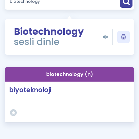
Puan Hesaplama
Rehberlik Aracı
Biotechnology
ÖSYM Sınav Takvimi
sesli dinle
Kampanyalar
Blog
biotechnology (n)
İngilizce Gramer
biyoteknoloji