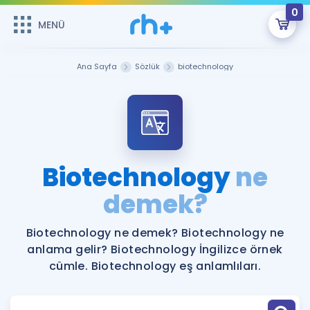
0
MENÜ
MENÜ
Üye Girişi
Ana Sayfa
Sözlük
biotechnology
Online Dersler
Sepetin Şu An Boş.
Çalışma Paketleri
Remzi Hoca ile seni sınava hazırlayacak onlarca eğitim seni
bekliyor!
Kitaplar ve Kaynaklar
GİRİŞ YAP
Biotechnology
ne
Katılımcı Görüşleri
demek?
Şifremi Hatırlamıyorum
ÜYE DEĞİLİM
Faydalı Araçlar
Biotechnology ne demek? Biotechnology ne
anlama gelir? Biotechnology İngilizce örnek
Ücretsiz Kaynaklar
Blog
İngilizce Gramer
cümle. Biotechnology eş anlamlıları.
Hakkımızda
Kariyer
Sözlük
Soru & Cevap
İletişim