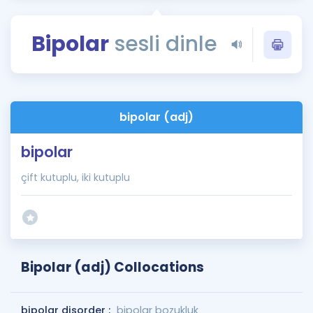
Puan Hesaplama
Bipolar
sesli dinle
Rehberlik Aracı
ÖSYM Sınav Takvimi
Kampanyalar
bipolar (adj)
Blog
bipolar
İngilizce Gramer
çift kutuplu, iki kutuplu
Bipolar (adj) Collocations
bipolar disorder :
bipolar bozukluk