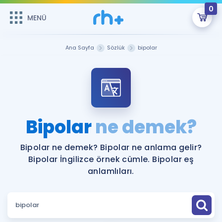
0
MENÜ
MENÜ
Üye Girişi
Ana Sayfa
Sözlük
bipolar
Online Dersler
Sepetin Şu An Boş.
Çalışma Paketleri
Remzi Hoca ile seni sınava hazırlayacak onlarca eğitim seni
bekliyor!
Kitaplar ve Kaynaklar
GİRİŞ YAP
Bipolar
ne demek?
Katılımcı Görüşleri
Şifremi Hatırlamıyorum
Bipolar ne demek? Bipolar ne anlama gelir?
Bipolar İngilizce örnek cümle. Bipolar eş
ÜYE DEĞİLİM
Faydalı Araçlar
anlamlıları.
Ücretsiz Kaynaklar
Blog
İngilizce Gramer
Hakkımızda
Kariyer
Sözlük
Soru & Cevap
İletişim