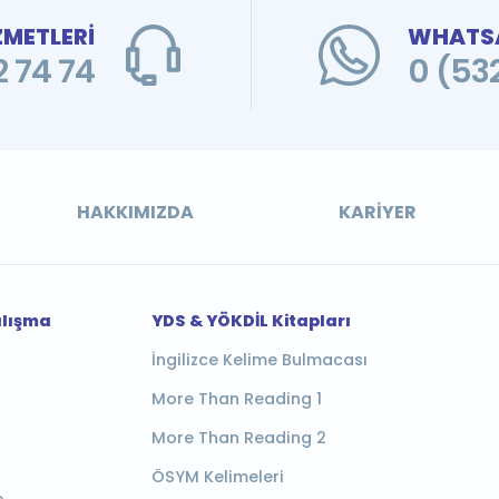
ZMETLERİ
WHATSA
 74 74
0 (53
HAKKIMIZDA
KARIYER
alışma
YDS & YÖKDİL Kitapları
İngilizce Kelime Bulmacası
More Than Reading 1
More Than Reading 2
ÖSYM Kelimeleri