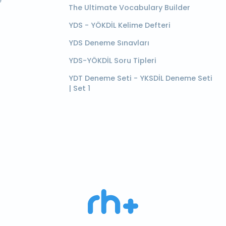
e
The Ultimate Vocabulary Builder
YDS - YÖKDİL Kelime Defteri
YDS Deneme Sınavları
YDS-YÖKDİL Soru Tipleri
YDT Deneme Seti - YKSDİL Deneme Seti
| Set 1