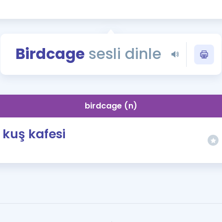
Kampanyalar
Eğitim ve Kitaplar
Blog
Birdcage
sesli dinle
YDS - YÖKDİL Tüm S
İngilizce Gram
İngilizce Gramer
birdcage (n)
kuş kafesi