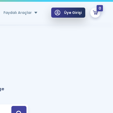
0
Faydalı Araçlar
Üye Girişi
klar
n Ücretsiz Kaynaklar
 için Özel Sözlük
Sepetin Şu An Boş.
ma
uan Hesaplama Aracı
i Hoca ile seni sınava hazırlayacak onlarca eğitim seni bekliyor!
Şifremi Hatırlamıyorum
GİRİŞ YAP
ge
azırlananlar için Öneriler
kvimi
ÜYE DEĞİLİM
arı Tek Takvimde