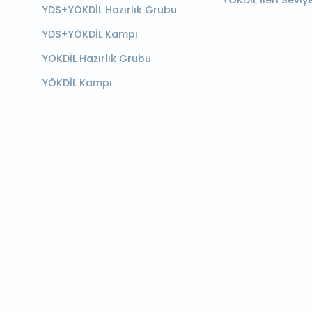
YÖKDİL İleri Seviy
YDS+YÖKDİL Hazırlık Grubu
YDS+YÖKDİL Kampı
YÖKDİL Hazırlık Grubu
YÖKDİL Kampı