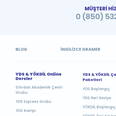
MÜŞTERİ Hİ
0 (850) 532
BLOG
İNGILIZCE GRAMER
YDS & YÖKDİL Online
YDS & YÖKDİL Ç
Dersler
Paketleri
Sıfırdan Akademik Çeviri
YDS Başlangıç
Grubu
YDS İleri Seviye
YDS Express Grubu
YÖKDİL Başlangıç
YDS Kampı