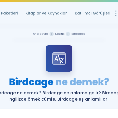
Paketleri
Kitaplar ve Kaynaklar
Katılımcı Görüşleri
Ücretsiz Kayna
Ana Sayfa
Sözlük
birdcage
YDS ve YÖKDİL içi
Sözlük
İngilizce Sınavları
Puan Hesapla
Birdcage
ne demek?
YDS ve YÖKDİL P
Remz
Rehberlik Aracı
irdcage ne demek? Birdcage ne anlama gelir? Birdca
YDS ve YÖKDİL'e H
İngilizce örnek cümle. Birdcage eş anlamlıları.
ÖSYM Sınav Ta
Tüm ÖSYM Sınavl