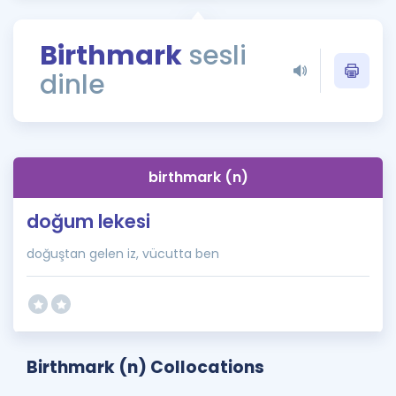
Puan Hesaplama
Birthmark
sesli
Rehberlik Aracı
dinle
ÖSYM Sınav Takvimi
Kampanyalar
Blog
birthmark (n)
İngilizce Gramer
doğum lekesi
doğuştan gelen iz, vücutta ben
Birthmark (n) Collocations