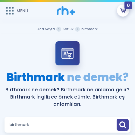
0
MENÜ
MENÜ
Üye Girişi
Ana Sayfa
Sözlük
birthmark
Online Dersler
Sepetin Şu An Boş.
Çalışma Paketleri
Remzi Hoca ile seni sınava hazırlayacak onlarca eğitim seni
bekliyor!
Kitaplar ve Kaynaklar
GİRİŞ YAP
Birthmark
ne demek?
Katılımcı Görüşleri
Şifremi Hatırlamıyorum
Birthmark ne demek? Birthmark ne anlama gelir?
Birthmark İngilizce örnek cümle. Birthmark eş
ÜYE DEĞİLİM
Faydalı Araçlar
anlamlıları.
Ücretsiz Kaynaklar
Blog
İngilizce Gramer
Hakkımızda
Kariyer
Sözlük
Soru & Cevap
İletişim