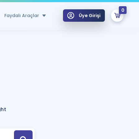
0
Faydalı Araçlar
Üye Girişi
klar
n Ücretsiz Kaynaklar
 için Özel Sözlük
Sepetin Şu An Boş.
ma
uan Hesaplama Aracı
i Hoca ile seni sınava hazırlayacak onlarca eğitim seni bekliyor!
Şifremi Hatırlamıyorum
GİRİŞ YAP
ght
azırlananlar için Öneriler
kvimi
ÜYE DEĞİLİM
arı Tek Takvimde