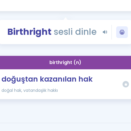
Kampanyalar
Eğitim ve Kitaplar
Blog
Birthright
sesli dinle
YDS - YÖKDİL Tüm S
İngilizce Gram
İngilizce Gramer
birthright (n)
doğuştan kazanılan hak
doğal hak, vatandaşlık hakkı