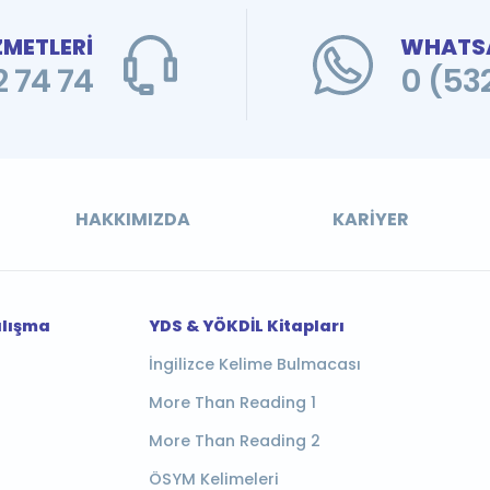
ZMETLERİ
WHATSA
 74 74
0 (53
HAKKIMIZDA
KARIYER
alışma
YDS & YÖKDİL Kitapları
İngilizce Kelime Bulmacası
More Than Reading 1
More Than Reading 2
ÖSYM Kelimeleri