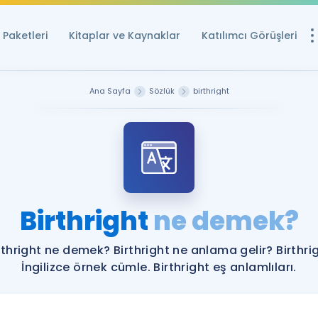
Paketleri
Kitaplar ve Kaynaklar
Katılımcı Görüşleri
Ücretsiz Kayna
Ana Sayfa
Sözlük
birthright
YDS ve YÖKDİL içi
Sözlük
İngilizce Sınavları
Puan Hesapla
Birthright
ne demek?
YDS ve YÖKDİL P
Remz
Rehberlik Aracı
rthright ne demek? Birthright ne anlama gelir? Birthri
YDS ve YÖKDİL'e H
İngilizce örnek cümle. Birthright eş anlamlıları.
ÖSYM Sınav Ta
Tüm ÖSYM Sınavl