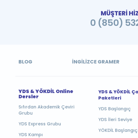
MÜŞTERİ Hİ
0 (850) 532
BLOG
İNGILIZCE GRAMER
YDS & YÖKDİL Online
YDS & YÖKDİL Ç
Dersler
Paketleri
Sıfırdan Akademik Çeviri
YDS Başlangıç
Grubu
YDS İleri Seviye
YDS Express Grubu
YÖKDİL Başlangıç
YDS Kampı