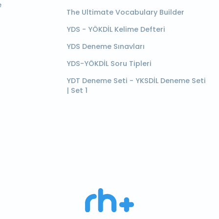
e
The Ultimate Vocabulary Builder
YDS - YÖKDİL Kelime Defteri
YDS Deneme Sınavları
YDS-YÖKDİL Soru Tipleri
YDT Deneme Seti - YKSDİL Deneme Seti
| Set 1