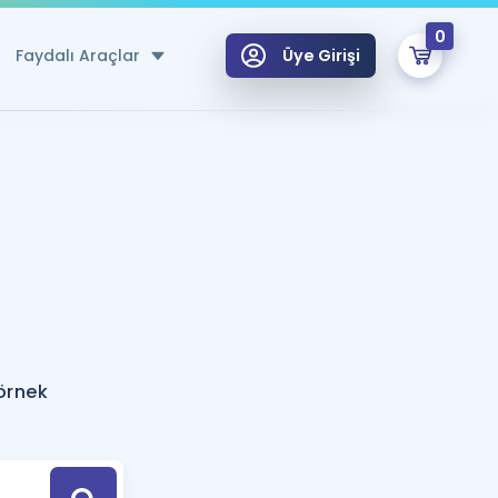
0
Faydalı Araçlar
Üye Girişi
klar
n Ücretsiz Kaynaklar
 için Özel Sözlük
Sepetin Şu An Boş.
ma
uan Hesaplama Aracı
i Hoca ile seni sınava hazırlayacak onlarca eğitim seni bekliyor!
Şifremi Hatırlamıyorum
GİRİŞ YAP
 örnek
azırlananlar için Öneriler
kvimi
ÜYE DEĞİLİM
arı Tek Takvimde