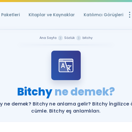
Paketleri
Kitaplar ve Kaynaklar
Katılımcı Görüşleri
Ücretsiz Kayna
Ana Sayfa
Sözlük
bitchy
YDS ve YÖKDİL içi
Sözlük
İngilizce Sınavları
Puan Hesapla
Bitchy
ne demek?
YDS ve YÖKDİL P
Remz
Rehberlik Aracı
y ne demek? Bitchy ne anlama gelir? Bitchy İngilizce
YDS ve YÖKDİL'e H
cümle. Bitchy eş anlamlıları.
ÖSYM Sınav Ta
Tüm ÖSYM Sınavl