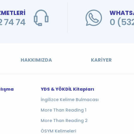
ZMETLERİ
WHATSA
 74 74
0 (53
HAKKIMIZDA
KARIYER
alışma
YDS & YÖKDİL Kitapları
İngilizce Kelime Bulmacası
More Than Reading 1
More Than Reading 2
ÖSYM Kelimeleri