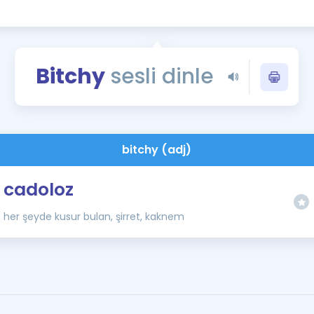
Kampanyalar
Eğitim ve Kitaplar
Blog
Bitchy
sesli dinle
YDS - YÖKDİL Tüm S
İngilizce Gram
İngilizce Gramer
bitchy (adj)
cadoloz
her şeyde kusur bulan, şirret, kaknem