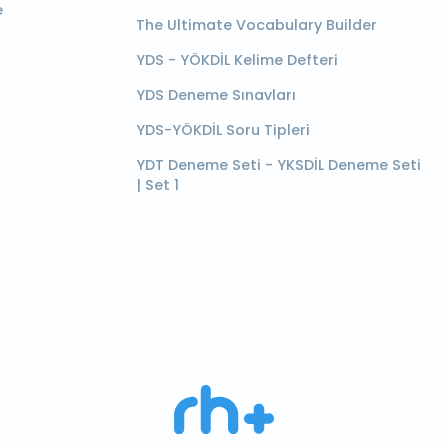
e
The Ultimate Vocabulary Builder
YDS - YÖKDİL Kelime Defteri
YDS Deneme Sınavları
YDS-YÖKDİL Soru Tipleri
YDT Deneme Seti - YKSDİL Deneme Seti
| Set 1