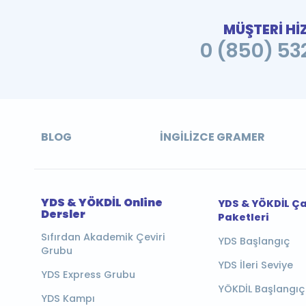
MÜŞTERİ Hİ
0 (850) 532
BLOG
İNGILIZCE GRAMER
YDS & YÖKDİL Online
YDS & YÖKDİL Ç
Dersler
Paketleri
Sıfırdan Akademik Çeviri
YDS Başlangıç
Grubu
YDS İleri Seviye
YDS Express Grubu
YÖKDİL Başlangıç
YDS Kampı