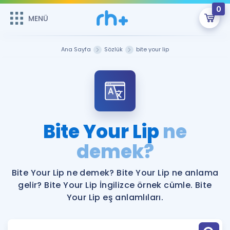
0
MENÜ
MENÜ
Üye Girişi
Ana Sayfa
Sözlük
bite your lip
Online Dersler
Sepetin Şu An Boş.
Çalışma Paketleri
Remzi Hoca ile seni sınava hazırlayacak onlarca eğitim seni
bekliyor!
Kitaplar ve Kaynaklar
GİRİŞ YAP
Bite Your Lip
ne
Katılımcı Görüşleri
demek?
Şifremi Hatırlamıyorum
ÜYE DEĞİLİM
Faydalı Araçlar
Bite Your Lip ne demek? Bite Your Lip ne anlama
gelir? Bite Your Lip İngilizce örnek cümle. Bite
Ücretsiz Kaynaklar
Blog
İngilizce Gramer
Your Lip eş anlamlıları.
Hakkımızda
Kariyer
Sözlük
Soru & Cevap
İletişim