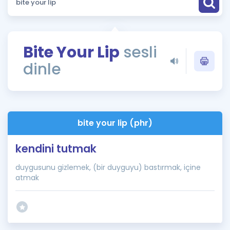
Puan Hesaplama
Rehberlik Aracı
Bite Your Lip
sesli
ÖSYM Sınav Takvimi
dinle
Kampanyalar
Blog
bite your lip (phr)
İngilizce Gramer
kendini tutmak
duygusunu gizlemek, (bir duyguyu) bastırmak, içine
atmak