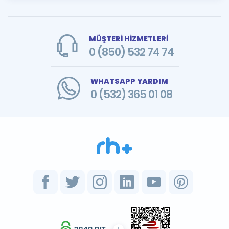
MÜŞTERİ HİZMETLERİ
0 (850) 532 74 74
WHATSAPP YARDIM
0 (532) 365 01 08