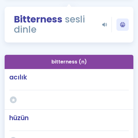
Puan Hesaplama
Bitterness
sesli
Rehberlik Aracı
dinle
ÖSYM Sınav Takvimi
Kampanyalar
Blog
bitterness (n)
İngilizce Gramer
acılık
hüzün