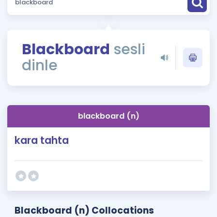
Puan Hesaplama
Rehberlik Aracı
Blackboard
sesli
ÖSYM Sınav Takvimi
dinle
Kampanyalar
Blog
blackboard (n)
İngilizce Gramer
kara tahta
Blackboard (n) Collocations