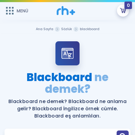
0
MENÜ
MENÜ
Üye Girişi
Ana Sayfa
Sözlük
blackboard
Online Dersler
Sepetin Şu An Boş.
Çalışma Paketleri
Remzi Hoca ile seni sınava hazırlayacak onlarca eğitim seni
bekliyor!
Kitaplar ve Kaynaklar
GİRİŞ YAP
Blackboard
ne
Katılımcı Görüşleri
demek?
Şifremi Hatırlamıyorum
ÜYE DEĞİLİM
Faydalı Araçlar
Blackboard ne demek? Blackboard ne anlama
gelir? Blackboard İngilizce örnek cümle.
Ücretsiz Kaynaklar
Blog
İngilizce Gramer
Blackboard eş anlamlıları.
Hakkımızda
Kariyer
Sözlük
Soru & Cevap
İletişim