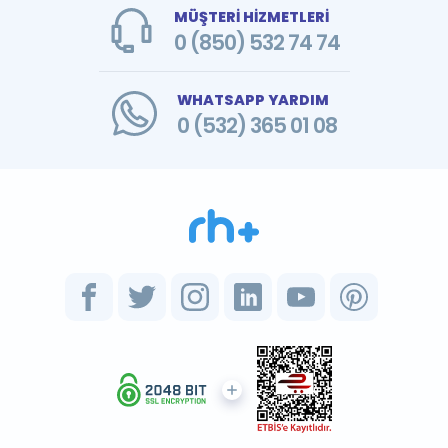
MÜŞTERİ HİZMETLERİ
0 (850) 532 74 74
WHATSAPP YARDIM
0 (532) 365 01 08