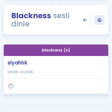
Puan Hesaplama
Blackness
sesli
Rehberlik Aracı
dinle
ÖSYM Sınav Takvimi
Kampanyalar
Blog
blackness (n)
İngilizce Gramer
siyahlık
karalık, koyuluk