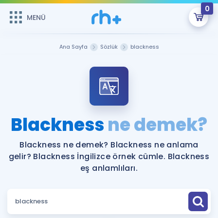
0
MENÜ
MENÜ
Üye Girişi
Ana Sayfa
Sözlük
blackness
Online Dersler
Sepetin Şu An Boş.
Çalışma Paketleri
Remzi Hoca ile seni sınava hazırlayacak onlarca eğitim seni
bekliyor!
Kitaplar ve Kaynaklar
GİRİŞ YAP
Blackness
ne demek?
Katılımcı Görüşleri
Şifremi Hatırlamıyorum
Blackness ne demek? Blackness ne anlama
gelir? Blackness İngilizce örnek cümle. Blackness
ÜYE DEĞİLİM
Faydalı Araçlar
eş anlamlıları.
Ücretsiz Kaynaklar
Blog
İngilizce Gramer
Hakkımızda
Kariyer
Sözlük
Soru & Cevap
İletişim