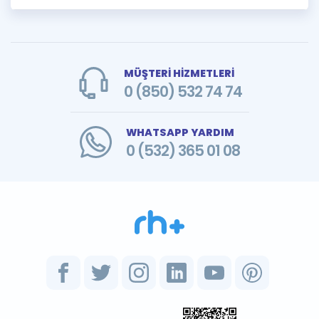
MÜŞTERİ HİZMETLERİ
0 (850) 532 74 74
WHATSAPP YARDIM
0 (532) 365 01 08