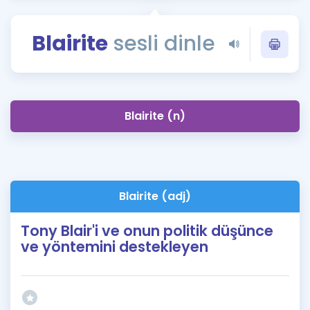
Puan Hesaplama
Blairite
sesli dinle
Rehberlik Aracı
ÖSYM Sınav Takvimi
Kampanyalar
Blairite (n)
Blog
İngilizce Gramer
Blairite (adj)
Tony Blair'i ve onun politik düşünce
ve yöntemini destekleyen