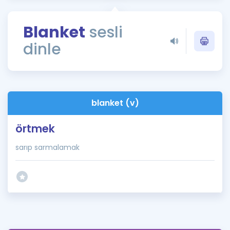
Puan Hesaplama
Blanket
sesli
Rehberlik Aracı
dinle
ÖSYM Sınav Takvimi
Kampanyalar
Blog
blanket (v)
İngilizce Gramer
örtmek
sarıp sarmalamak