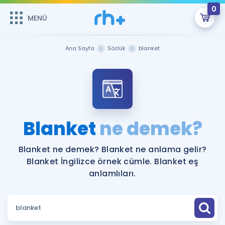
0
MENÜ
MENÜ
Üye Girişi
Ana Sayfa
Sözlük
blanket
Online Dersler
Sepetin Şu An Boş.
Çalışma Paketleri
Remzi Hoca ile seni sınava hazırlayacak onlarca eğitim seni
bekliyor!
Kitaplar ve Kaynaklar
GİRİŞ YAP
Blanket
ne demek?
Katılımcı Görüşleri
Şifremi Hatırlamıyorum
Blanket ne demek? Blanket ne anlama gelir?
Blanket İngilizce örnek cümle. Blanket eş
ÜYE DEĞİLİM
Faydalı Araçlar
anlamlıları.
Ücretsiz Kaynaklar
Blog
İngilizce Gramer
Hakkımızda
Kariyer
Sözlük
Soru & Cevap
İletişim