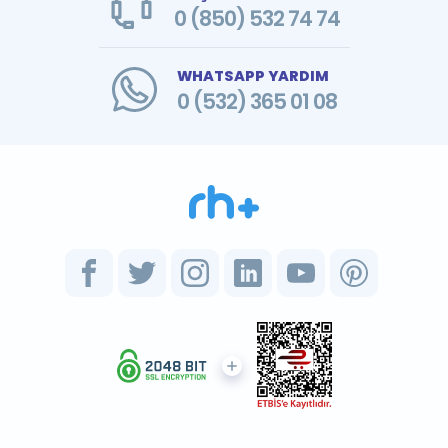
0 (850) 532 74 74
WHATSAPP YARDIM
0 (532) 365 01 08