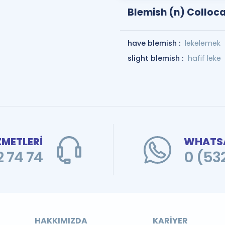
Blemish (n) Colloc
have blemish :
lekelemek
slight blemish :
hafif leke
ZMETLERİ
WHATSA
 74 74
0 (53
HAKKIMIZDA
KARIYER