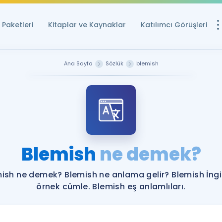
Paketleri
Kitaplar ve Kaynaklar
Katılımcı Görüşleri
Ücretsiz Kayna
Ana Sayfa
Sözlük
blemish
YDS ve YÖKDİL içi
Sözlük
İngilizce Sınavları
Puan Hesapla
Blemish
ne demek?
YDS ve YÖKDİL P
Remz
Rehberlik Aracı
ish ne demek? Blemish ne anlama gelir? Blemish İngi
YDS ve YÖKDİL'e H
örnek cümle. Blemish eş anlamlıları.
ÖSYM Sınav Ta
Tüm ÖSYM Sınavl