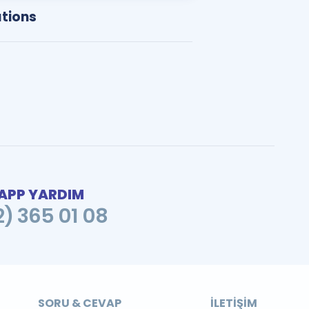
ations
PP YARDIM
2) 365 01 08
SORU & CEVAP
İLETIŞIM