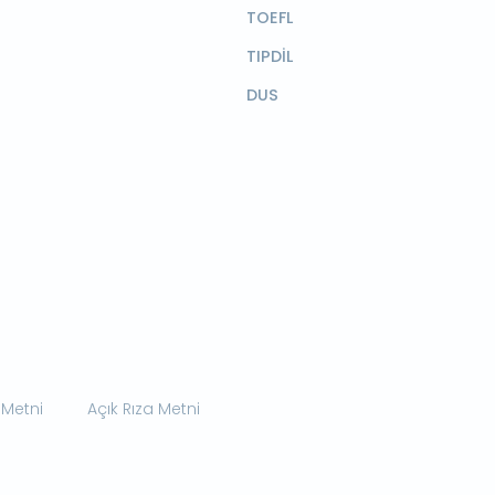
TOEFL
TIPDİL
DUS
 Metni
Açık Rıza Metni