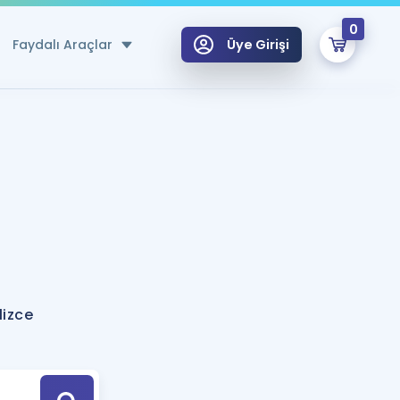
0
Faydalı Araçlar
Üye Girişi
klar
n Ücretsiz Kaynaklar
 için Özel Sözlük
Sepetin Şu An Boş.
ma
uan Hesaplama Aracı
i Hoca ile seni sınava hazırlayacak onlarca eğitim seni bekliyor!
Şifremi Hatırlamıyorum
GİRİŞ YAP
lizce
azırlananlar için Öneriler
kvimi
ÜYE DEĞİLİM
arı Tek Takvimde