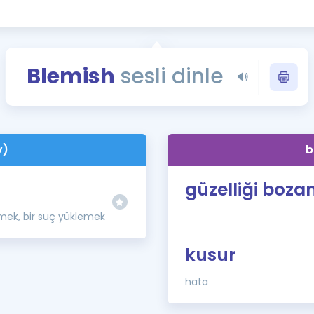
Kampanyalar
Eğitim ve Kitaplar
Blog
Blemish
sesli dinle
YDS - YÖKDİL Tüm S
İngilizce Gram
İngilizce Gramer
v)
b
güzelliği boza
rmek, bir suç yüklemek
kusur
hata