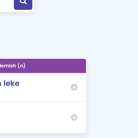
a Özel Fırsatlar
ınavlarla İlgili Haberler
er
 ve Konu Anlatımı
lemish (n)
n leke